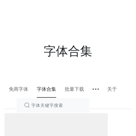
字体合集
免商字体
字体合集
批量下载
关于