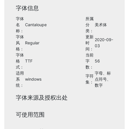
字体信息
字体
所属
名
Cantaloupe
分
美术体
称：
类：
字体
更新
2020-09-
风
Regular
时
03
格：
间：
字体
当前
格
TTF
字
56
式：
数：
适用
字母、标
字符
系
windows
点符号、
集：
统：
数字
字体来源及授权出处
可使用范围