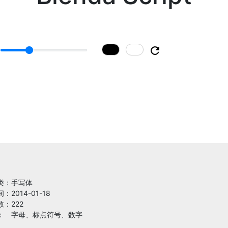
类：
手写体
间：
2014-01-18
数：
222
：
字母、标点符号、数字