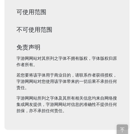
可使用范围
不可使用范围
免责声明
字游网网站对其所列之字体不拥有版权，字体版权归原
作者所有。
若您要将该字体用于商业目的，请联系作者获得授权，
字游网网站对您使用该字体带来的一切后果不承担任何
责任。
字游网网站所列之字体及其所有相关信息均来自网络搜
集或网友提供，字游网网站对信息的准确性不提供任何
担保，亦不承担任何责任。