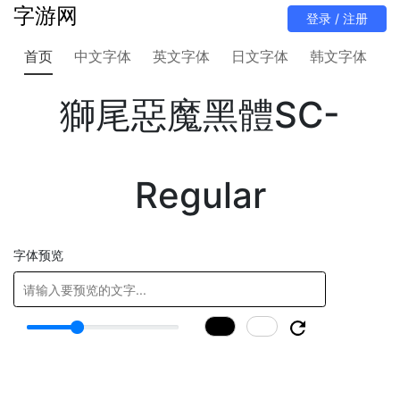
字游网
首页
中文字体
英文字体
日文字体
韩文字体
獅尾惡魔黑體SC-
Regular
字体预览