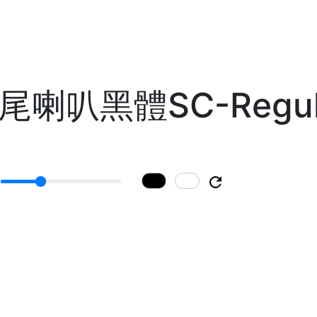
尾喇叭黑體SC-Regul