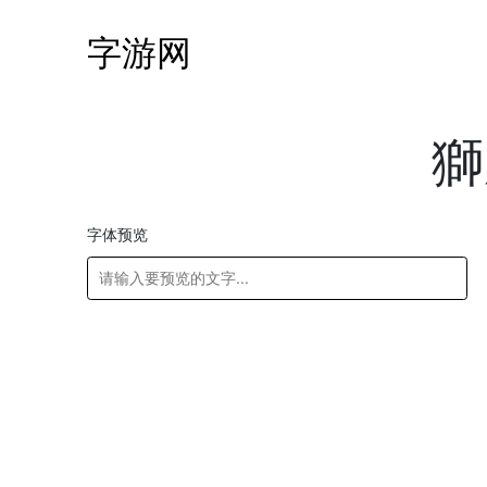
字游网
獅
字体预览