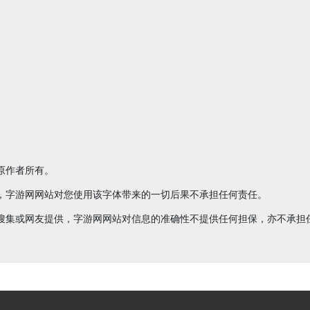
原作者所有。
，字游网网站对您使用该字体带来的一切后果不承担任何责任。
搜集或网友提供，字游网网站对信息的准确性不提供任何担保，亦不承担