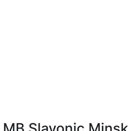
MB Slavonic Minsk