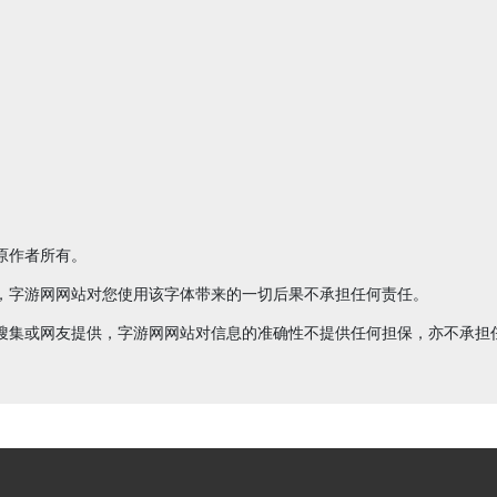
原作者所有。
，字游网网站对您使用该字体带来的一切后果不承担任何责任。
搜集或网友提供，字游网网站对信息的准确性不提供任何担保，亦不承担