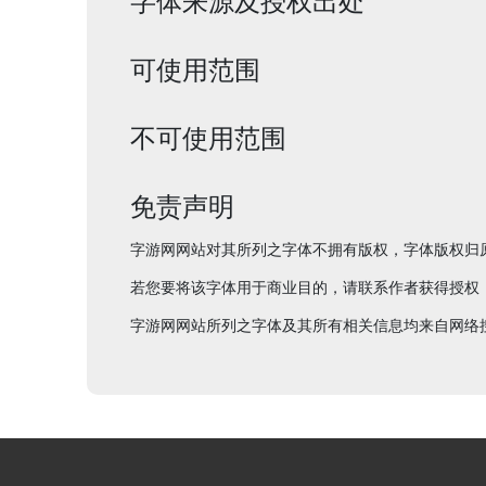
字体来源及授权出处
可使用范围
不可使用范围
免责声明
字游网网站对其所列之字体不拥有版权，字体版权归
若您要将该字体用于商业目的，请联系作者获得授权
字游网网站所列之字体及其所有相关信息均来自网络