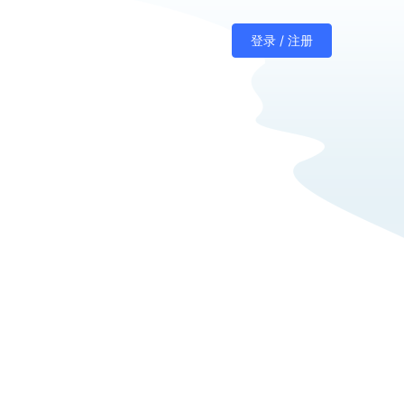
登录 / 注册