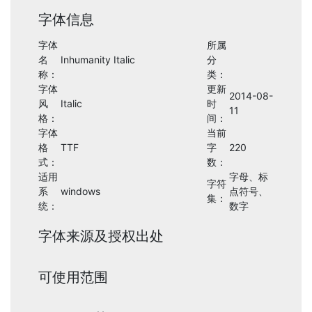
字体信息
字体
所属
名
Inhumanity Italic
分
称：
类：
字体
更新
2014-08-
风
Italic
时
11
格：
间：
字体
当前
格
TTF
字
220
式：
数：
适用
字母、标
字符
系
windows
点符号、
集：
统：
数字
字体来源及授权出处
可使用范围