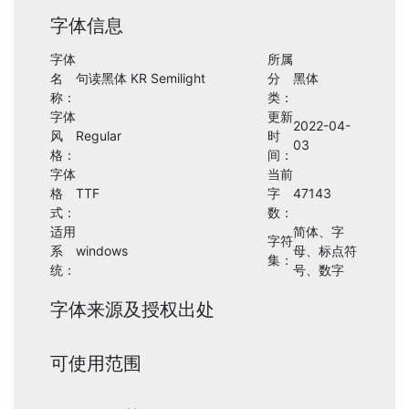
字体信息
字体
所属
名
句读黑体 KR Semilight
分
黑体
称：
类：
字体
更新
2022-04-
风
Regular
时
03
格：
间：
字体
当前
格
TTF
字
47143
式：
数：
适用
简体、字
字符
系
windows
母、标点符
集：
统：
号、数字
字体来源及授权出处
可使用范围