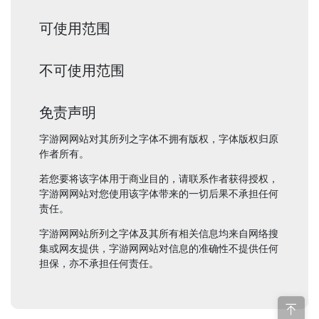
可使用范围
不可使用范围
免责声明
字游网网站对其所列之字体不拥有版权，字体版权归原
作者所有。
若您要将该字体用于商业目的，请联系作者获得授权，
字游网网站对您使用该字体带来的一切后果不承担任何
责任。
字游网网站所列之字体及其所有相关信息均来自网络搜
集或网友提供，字游网网站对信息的准确性不提供任何
担保，亦不承担任何责任。