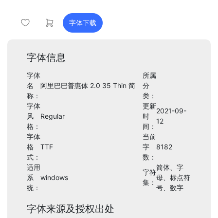
字体下载
字体信息
字体
所属
名
阿里巴巴普惠体 2.0 35 Thin 简
分
称：
类：
字体
更新
2021-09-
风
Regular
时
12
格：
间：
字体
当前
格
TTF
字
8182
式：
数：
适用
简体、字
字符
系
windows
母、标点符
集：
统：
号、数字
字体来源及授权出处