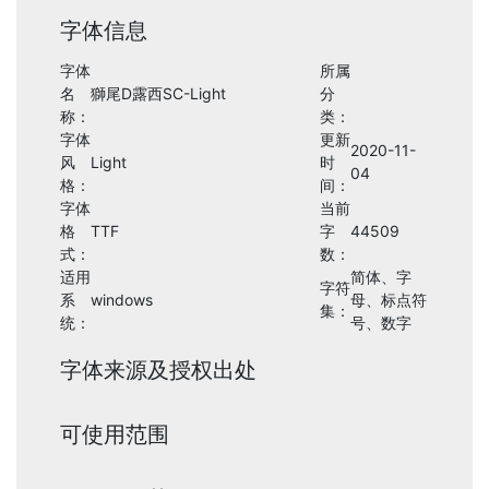
字体信息
字体
所属
名
獅尾D露西SC-Light
分
称：
类：
字体
更新
2020-11-
风
Light
时
04
格：
间：
字体
当前
格
TTF
字
44509
式：
数：
适用
简体、字
字符
系
windows
母、标点符
集：
统：
号、数字
字体来源及授权出处
可使用范围